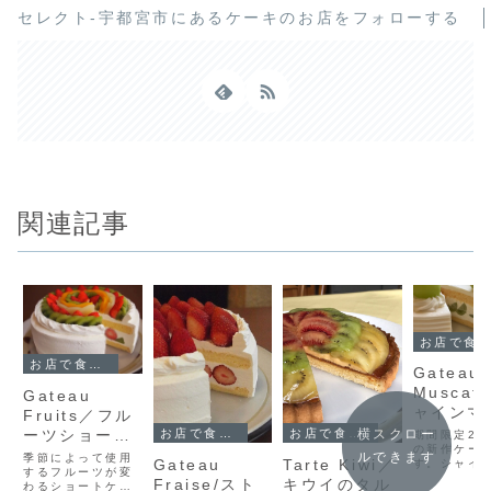
セレクト-宇都宮市にあるケーキのお店をフォローする
関連記事
お店で食べられるケーキ
お店で食べられるケーキ
Gateau 
Muscat
Gateau
ャインマ
Fruits／フル
ットのシ
ーツショート
横スクロー
お店で食べられるケーキ
お店で食べられるケーキ
期間限定20
トケーキ
の新作ケー
ケーキ
ルできます
季節によって使用
Gateau
Tarte Kiwi／
す。シャイ
するフルーツが変
カットと当
Fraise/スト
キウイのタル
わるショートケー