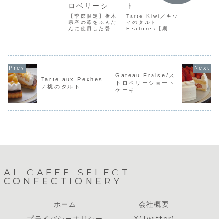
ジナル生ク
キです。沢山のフ
ロベリーショ
ト
のシンプル
ルーツと当店自慢
ートケーキ
ートケーキ
【季節限定】栃木
Tarte Kiwi／キウ
の特製生クリーム
爽やかで上
県産の苺をふんだ
イのタルト
のハーモニーをお
みをお楽し
んに使用した贅沢
Features【期間
楽しみ下さいデコ
さい。1pie
な苺のショートケ
限定】4月下旬〜5
レーションケーキ
¥5605号：
ーキ。店長こだわ
月中旬頃迄アーモ
ではご希望でベリ
¥4,1006
りのスポンジは卵
ンドベースのタル
ー類（ブルーベリ
¥4,8007
など細かな部分ま
ト生地にレモンカ
ー・ラズベリー
¥5,600
で厳選しておりま
スタード鮮やかな
等）も使用いたし
す。自慢の味をお
キウイのタルトで
ます。価格
楽しみ下さい。苺
す。price
1piece：
Gateau Fraise/ス
Tarte aux Peches
のケーキには栃木
1piece：¥550 5
¥5305...
トロベリーショート
県産を使用してお
号：¥4,000 6
／桃のタルト
ケーキ
りますが、特に１
号：¥4,700 7
月から店頭に並ぶ
号...
ケーキはその期
間...
AL CAFFE SELECT
CONFECTIONERY
ホーム
会社概要
プライバシーポリシー
X(Twitter)