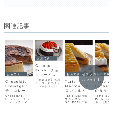
関連記事
お店で食べられるケーキ
Gateau
Kirsh／チョ
コレートスト
横スクロー
お店で食べられるケーキ
お店で食べられるケーキ
お店で食べられるケーキ
ロベリーショ
ルできます
【季節限定】当店
Chocolate
Tarte
Tarte a
ートケーキ
オリジナルのチョ
Fromage／
Marron／マ
Peche
コレートスポンジ
を使用した苺のシ
チョコレート
ロンタルト
のタルト
ョートケーキ。栃
チーズタルト
Chocolate
Tarte Marron／
Tarte aux
木県産の苺をふん
Fromage／チョ
マロンタルト
Peches／
だんに使用してい
コレートチーズタ
SELECTに2種類
ルト【夏季
ます。特に１月か
ルトFeatures濃
あるモンブランの
季節限定の
ら店頭に並ぶケー
厚なチーズにチョ
1つ。開店（1983
シュな桃を
キはその期間のみ
コレートを合わ
年）当初から当店
使い、当店
生産される絶品の