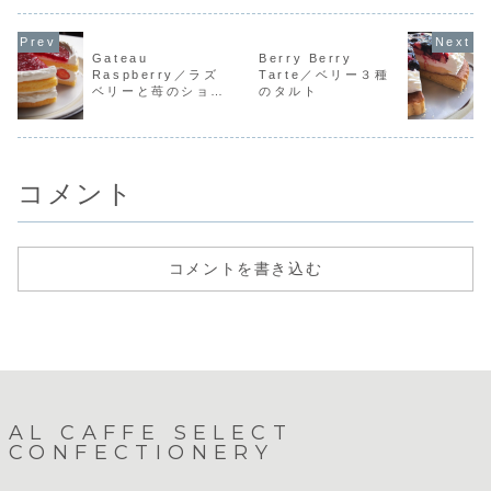
せ、当店オリジナ
を支えてくれてい
ナルのクリ
苺を使用しており
ルのタルト生地で
るモンブランで
カスタード
ます。当店の苺ケ
焼き上げました。
す。タルト生地の
サクのタル
ーキの中では特に
チーズをふんだん
食べ応えのあるモ
み合わせ！
女性に人気のあ
Gateau
Berry Berry
に使用しているた
ンブラン。チョコ
です！！当
る...
Raspberry／ラズ
Tarte／ベリー３種
め、ホールでご注
レートカスタード
のデコレー
ベリーと苺のショー
のタルト
文いただくと見た
を使用しシンプル
はご予約で
トケーキ
目と違いズッシリ
に作り上げまし
しておりま
とし...
た。当...
ルトから...
コメント
コメントを書き込む
AL CAFFE SELECT
CONFECTIONERY