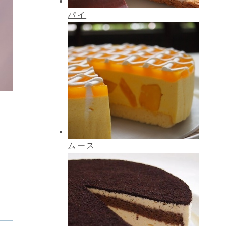
パイ
ムース