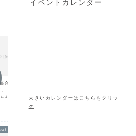
イベントカレンダー
お知らせ
お知ら
は都合により臨時休
１月限定イベントのお知らせ
12月
す。
時間内
2016年元旦よりお正月と１月土日祝日
限定で「セレクトピラフ」今年も登場で
都合により臨時休業いたし
12月1
大きいカレンダーは
こちらをクリッ
す！￥１，６００（税別）サラダ・ケー
ス準備の
キ・お飲物付※当メニューのラストオー
テイクア
ク
ダーはPM３：００となります。
尚、12
ます。何