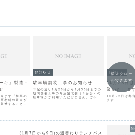
お知らせ
お知らせ
横スクロー
ルできます
ーキ』製造・
駐車場舗装工事のお知らせ
10月25日
せ
業いたしま
下記の通り9月20日から9月30日までの
期間舗装工事の為店舗北側（３台分）の
おります『和栗の
10月25日は
駐車場がご利用いただけません。ご不便
、原材料の販売が
ます。
をおかけいたしますが何卒ご了承くださ
後製造することが
いますようお願い申し上げます。尚、期
ました。代替品で
間中代わりになる駐車場はございませ
、風味等が変わっ
ん。
程度のご提供は不
...
(1月7日から9日)の週替わりランチパス