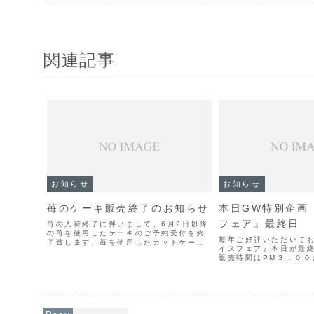
関連記事
お知らせ
お知らせ
苺のケーキ販売終了のお知らせ
本日GW特別企画
フェア』最終日
苺の入荷終了に伴いまして、6月2日以降
の苺を使用したケーキのご予約受付を終
毎年ご好評いただいて
了致します。苺を使用したカットケーキ
イスフェア』本日が最
も順次販売終了となります。何卒ご了承
販売時間はPM３：００
くださいませ。
ます。最終日なので究
か、今回の為に用意し
がなくなり次第終了と
承ください。