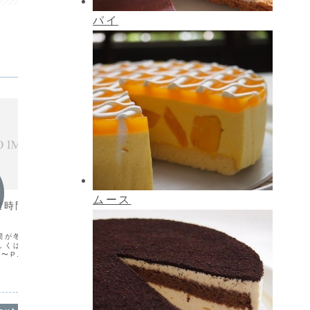
パイ
お知らせ
お知ら
ムース
時間がPM8:00に
『40周年記念セール』開催の
本日の
お知らせ
本日はP
営業とな
間が冬時間から通常時間
セレクトは本年6月で40周年を迎えま
時間はP
しくは下記をご覧くださ
す。これも偏にお客様のご愛顧の賜物で
0〜P.M 8:00(店内オー
す。感謝の気持ちを込めまして『40周年
 7:00)日曜のみ閉店
記念セール』を開催致します。今回のセ
店内オーダーストップP.M
ールは２日間のみの開催となります。是
ーキお引き渡...
非この機会をご利用下さい。詳しくは下
記のお知らせをご覧くだ...