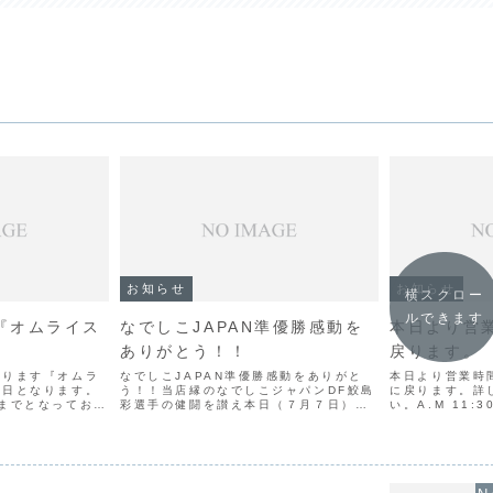
お知らせ
お知らせ
横スクロー
ルできます
『オムライス
なでしこJAPAN準優勝感動を
本日より営業
ありがとう！！
戻ります。
おります『オムラ
なでしこJAPAN準優勝感動をありがと
本日より営業時
終日となります。
う！！当店縁のなでしこジャパンDF鮫島
に戻ります。詳
までとなっており
彩選手の健闘を讃え本日（７月７日）の
い。A.M 11:3
極の御養卵『極』
ランチタイム限りセットサービスで好評
ダーストップP.M
た特製デミソース
のオムライスをお値段そのままに究極の
P.M 7:00(
なりますのでご了
卵「極み」を使用してご提供させて頂き
6:00)ご予約ケ
ます！！但し、卵が無...