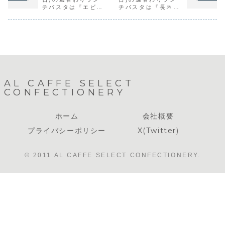
合はクリスマスケ
レーション）のケ
チパスタは『エビの
チパスタは『長ネギ
ーキのお引き渡し
ーキのご予約には
トマトクリーム』で
とチキンの和風』で
のみの営業※『オ
対応出来ません。
す。
す。
ムライス』のテイ
ホールのケーキの
クアウ...
製造は流通量が安
定して...
AL CAFFE SELECT
CONFECTIONERY
ホーム
会社概要
プライバシーポリシー
X(Twitter)
© 2011 AL CAFFE SELECT CONFECTIONERY.