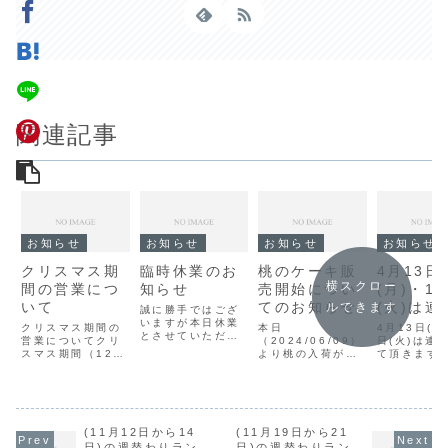
関連記事
お知らせ
お知らせ
お知らせ
お知らせ
クリスマス期
臨時休業のお
桃のケーキ販
4月13日
横スクロー
間の営業につ
知らせ
売開始につい
(月)・1
いて
てのお知らせ
(火)は連
ルできます
誠に勝手ではござ
いますが本日休業
せて頂き
クリスマス期間の
本日
4月13日(月
とさせていただき
営業についてクリ
（2024/06/09）
日(火)は連
ます。
スマス期間（12月
より桃の入荷が始
て頂きます
24・25日）はケ
まり、店頭に桃を
下さいませ
ーキのテイクアウ
使用したケーキが
トのみの営業とな
ラインナップに加
ります。営業時
わります。しか
間：AM11:30～
し、入荷量がまだ
PM7:00※両日と
(11月12日から14
(11月19日から21
僅かの為、現時点
もケーキ完売の場
ではホール（デコ
日)の週替わりラン
日)の週替わりラン