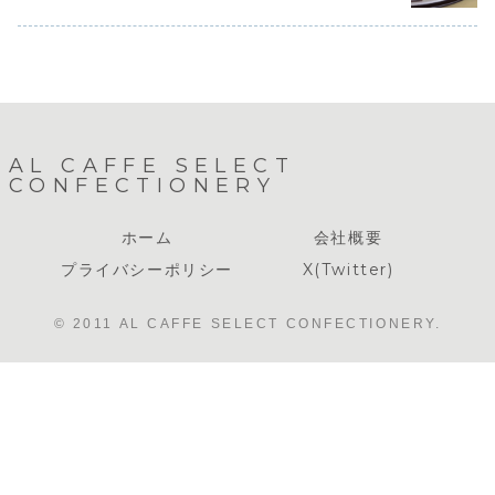
1グループ4名
キのお取置
様...
予...
AL CAFFE SELECT
CONFECTIONERY
ホーム
会社概要
プライバシーポリシー
X(Twitter)
© 2011 AL CAFFE SELECT CONFECTIONERY.