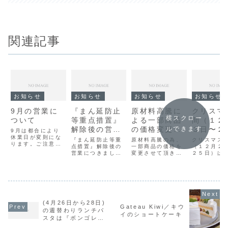
関連記事
お知らせ
お知らせ
お知らせ
お知らせ
9月の営業に
『まん延防止
原材料高騰に
クリスマ
横スクロー
ついて
等重点措置』
よる一部商品
間（１２
解除後の営業
の価格変更の
３日〜２
ルできます
9月は都合により
休業日が変則にな
について
お知らせ
日）の営
『まん延防止等重
原材料高騰の為、
クリスマス
ります。ご注意く
点措置』解除後の
一部商品の価格を
ついて
（１２月２
ださい。9月7日は
営業につきまして
変更させて頂きま
２５日）は
臨時で営業し9日
当店では以降も変
す。何卒ご了承の
アウト及び
を振替休業とさせ
わらず新型コロナ
程お願い申し上げ
マスケーキ
ていただきます。
感染予防に努めさ
ます。価格変更対
き渡しのみ
7日はランチセッ
せていただきま
象商品・チーズケ
となります
トサービスのご利
す。・PM7:00ま
ーキ（全品）・焼
スマスケー
用いただけますの
での営業（店内イ
菓子
日売りもご
で是非ご利用くだ
ートインは
る予定です
(4月26日から28日)
さい。詳しい休業
PM5:00まで）・
非ご利用下
Gateau Kiwi／キウ
日は当店ホームペ
の週替わりランチパ
店内イートインの
尚、当日売
イのショートケーキ
ージイベントカレ
スタは『ボンゴレ』
ご利用は1時間制
リスマスケ
ンダーをご確認...
です。
限・店内ご利用は
通常のカッ