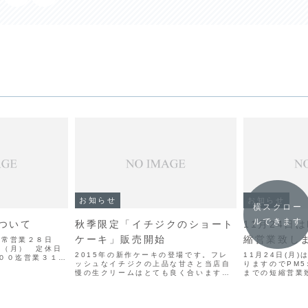
お知らせ
お知らせ
横スクロー
ルできます
ついて
秋季限定「イチジクのショート
11月24日は
ケーキ」販売開始
縮営業致し
通常営業２８日
日（月） 定休日
2015年の新作ケーキの登場です。フレ
11月24日(月
００迄営業３１日
ッシュなイチジクの上品な甘さと当店自
りますのでPM5:
営業（年内ランチ
慢の生クリームはとても良く合います。
までの短縮営業
みになります）１
季節の味を是非ご賞味あれ！！Gateau
フェア』の開催
００迄営業２日
aux Figue（イチジクのショートケー
利用下さい。尚、
..
キ）1piece¥４５０
業日となります