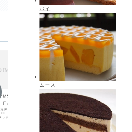
パイ
ムース
お知らせ
お知ら
PM5:00までの短
本年もありがとうございまし
(2月
ます。
た。
ランチ
ソース
)は定休日ですが、祝日にな
本日大晦日はPM5:00をもちまして年内
00（L.O. PM4:00）
の営業を終了致しました。本年もセレク
今週の週
致します。『オムライス
トをご利用いただき誠にありがとうござ
トマトソ
日になりますので是非ご
いました。新年は1月2日から営業致しま
11月25日(火)が振替休
す。（PM4:00迄の営業）新年もご愛顧
。
の程、宜しくお願い申し上げます。