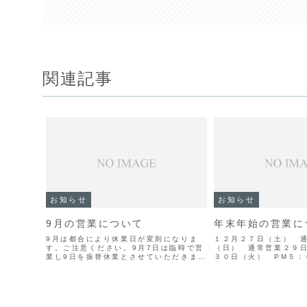
関連記事
お知らせ
お知らせ
9月の営業について
年末年始の営業に
9月は都合により休業日が変則になりま
１２月２７日（土） 
す。ご注意ください。9月7日は臨時で営
（日） 通常営業２９
業し9日を振替休業とさせていただきま
３０日（火） PM５：
す。7日はランチセットサービスのご利用
（水） PM５：００迄
いただけますので是非ご利用ください。
セットサービスはお休
詳しい休業日は当店ホームページイベン
月１日（木） PM４：
トカレンダーをご確認...
（金） PM４：００迄.