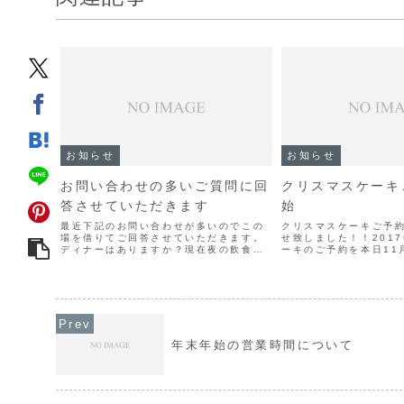
お知らせ
お知らせ
お問い合わせの多いご質問に回
クリスマスケーキ
答させていただきます
始
最近下記のお問い合わせが多いのでこの
クリスマスケーキご予
場を借りてご回答させていただきます。
せ致しました！！201
ディナーはありますか？現在夜の飲食の
ーキのご予約を本日11月
営業はしておりません。お食事は
始致します。今年も当
PM3:00までになります。店内では何時
けてお作り致します。
まで食事出来ますか？お食事はPM3:00
お作りしますので数に
まで、ケーキ＆喫茶はP...
す。ご予約はお早め...
年末年始の営業時間について