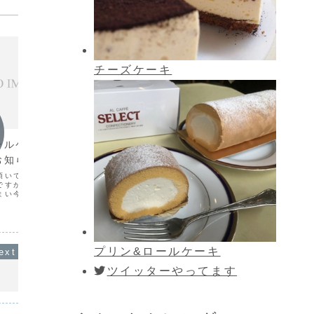
チーズケーキ
お知らせ
お知ら
ールケーキ』製造・
2022年クリスマスケーキご予
8月の
お知らせ
約受付は終了致しました
改正の
頂いております『和栗の
お待たせ致しました！！ 受付終了致
8月のお
ですが、原材料の販売が
しました。2022年クリスマスケーキの
日・2日
まい今後製造することが
ご予約承り中です。今年も、「苺のショ
29日ま
しまいました。代替品で
ートケーキ」「チョコレートストロベリ
サービス
したが、風味等が変わっ
ーショートケーキ」「チョコレートケー
段は据え
でも同程度のご提供は不
キ」の３種類！今年も当店が腕によりを
ム限定の
ながら製...
かけてお作り致します。...
加わりま
プリン&ロールケーキ
ツイッターやってます