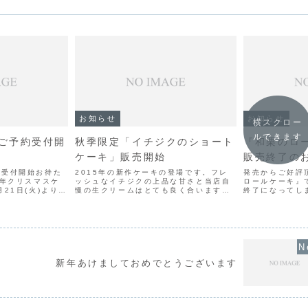
お知らせ
お知らせ
横スクロー
ルできます
ご予約受付開
秋季限定「イチジクのショート
『和栗のロ
ケーキ」販売開始
販売終了の
約受付開始お待た
2015年の新作ケーキの登場です。フレ
発売からご好評
7年クリスマスケ
ッシュなイチジクの上品な甘さと当店自
ロールケーキ』
21日(火)より開
慢の生クリームはとても良く合います。
終了になってし
店が腕によりをか
季節の味を是非ご賞味あれ！！Gateau
出来なくなって
スタッフ少人数で
aux Figue（イチジクのショートケー
の製造も考えま
限りがございま
キ）1piece¥４５０
てしまい価格面
可能と考え、残念
新年あけましておめでとうございます