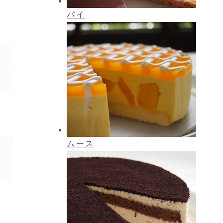
パイ
ムース