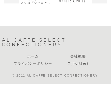
で）致します。
月18日から20日）
したカットケーキ
はお受けしており
の値上げ、
スタは『ジャコと高
はもう暫くショー
ません）以上にな
材料になる
菜』です。
ケースに並びま
ります。コロナ予
やカカオ・
す。ラインナップ
防のためにご予約
ルーツの高
は当店Twitte...
多数の場合...
しく、企業
で...
AL CAFFE SELECT
CONFECTIONERY
ホーム
会社概要
プライバシーポリシー
X(Twitter)
© 2011 AL CAFFE SELECT CONFECTIONERY.