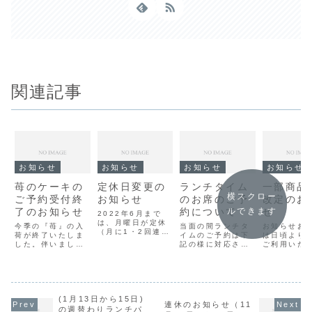
関連記事
お知らせ
お知らせ
お知らせ
お知らせ
苺のケーキの
定休日変更の
ランチタイム
一部商品
横スクロー
ご予約受付終
お知らせ
のお席のご予
改定のお
了のお知らせ
約について
せ
ルできます
2022年6月まで
は、月曜日が定休
今季の『苺』の入
当面の間ランチタ
お知らせお
（月に1・2回連
荷が終了いたしま
イムのご予約は下
は日頃より
休）でしたが、同
した。伴いまして
記の様に対応させ
ご利用いた
年7月より、月
『苺』を使用した
ていただきま
して、誠に
曜・火曜が定休日
ケーキのホールケ
す。・当日予約の
ございます
となります。宜し
ーキ・デコレーシ
みの受付・当日
様にリーズ
くお願い致しま
ョンケーキご予約
10:00から受付・
に良い商品
す。※定休日が祝
受付は終了になり
11:30~12:15の
張って参り
日の場合は短縮営
ます。尚、当日販
(1月13日から15日)
席のお取置き（以
が、物価高
連休のお知らせ（11
業（PM5:00ま
売の『苺』を使用
降の時間のご予約
度重なる原
の週替わりランチパ