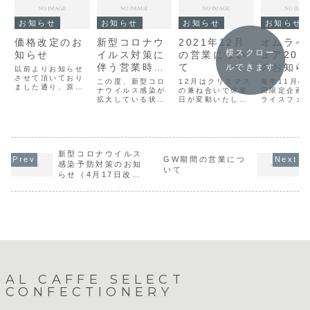
お知らせ
お知らせ
お知らせ
お知らせ
価格改定のお
新型コロナウ
2021年12月
オムライ
横スクロー
知らせ
イルス対策に
の営業につい
ェア201
伴う営業時間
て
のお知ら
ルできます
以前よりお知らせ
させて頂いており
変更等のお知
この度、新型コロ
12月はクリスマス
毎年11月の
ました通り、原材
らせ
ナウイルス感染が
の兼ね合いで休業
日限定企画
料や光熱費高騰の
拡大している状況
日が変動いたしま
ライスフェ
ため
を鑑み、当分の
す。詳しくは当店
2019』今
2024/10/01 よ
間、営業時間を
のホームページか
催いたしま
り商品の価格改定
PM7:00迄店内の
らカレンダーをご
しくは下記
を致します。ケー
ご飲食をPM6:00
覧ください。店休
らせをご覧
キの価格はホーム
迄とさせて頂きま
日12月 6日（月）
い。
ページのケーキ紹
新型コロナウイルス
す。また店内は席
13日（月）22日
GW期間の営業につ
介ページよりご確
数を減らして営業
（水）・23日
感染予防対策のお知
認ください。ラン
いて
しております。ス
（木）26日（日）
らせ（4月17日改訂
チメニュー・常時
タッフもマスク着
※24日（金）・
版）
メニュー（パス
用での接客となり
25日（土）はテイ
タ・ドリンク等）
ますので何卒ご理
クアウトのみの営
の価...
解ご了承くだ...
業です...
AL CAFFE SELECT
CONFECTIONERY