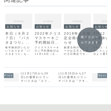
お知らせ
お知らせ
お知らせ
お知らせ
本日（９月２
2022年クリス
2018年１月限
9月12・
横スクロー
７日）『パス
マスケーキご
定企画のお知
は連休い
タまつり』最
予約開始日の
らせ
ます。
ルできます
終日
お知らせ
毎年御好評いただ
クリスマスケーキ
創業当時のメニュ
9月12・1
いております『パ
のご予約開始日は
ーがお正月と１月
休いたします
スタまつり』も本
11月19日（土）
の土日限定でセッ
日より通常
日で終了となりま
になります。店頭
トになって復
なります。
す。最終日のお昼
受付のみになりま
活！！“セレクトピ
時は混雑が予想さ
すのでご了承くだ
ラフ”魚介類入りト
れますので、ご利
さい。※お電話や
マトソースとバタ
用をご検討のお客
FAX等でのご予約
ーライスの絶妙な
様は是非ご予約を
(11月17日から20
はお受けできませ
(11月25日から27
味。￥1,500（税
おススメ致しま
ん。
別）（サラダ、ケ
日)の週替わりラン
日)の週替わりラン
す。尚、ケーキ完
ーキ、お飲物付）
チパスタは『エリン
チパスタは『チキン
売の際は『パスタ
※お飲物は珈琲or
ギのバジルソース』
のクリームソース』
まつり』も終了と
紅茶orオレンジジ
です。
です。
なりますのでご了
ュースをお選び下
承下さい。ケーキ
さい。※...
完...