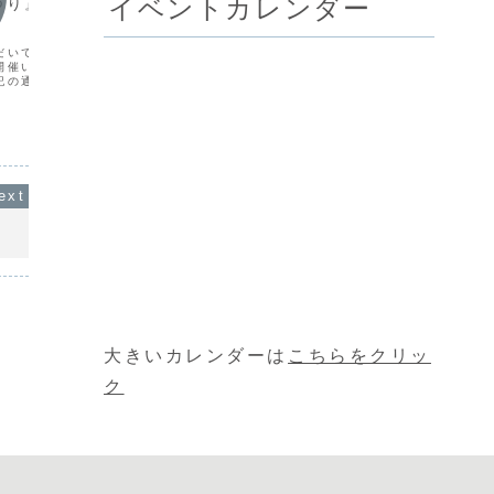
イベントカレンダー
つり』開催のお知ら
本日より『苺のケーキセール』
バレン
開催！！
ンケー
た。
だいております『パスタ
本日より『苺のケーキセール』を１２日
開催いたします！！開催
（日）までの３日間開催致します。苺を
本日2月
記の通りです。是非ご利
使用したケーキが各種２０％引きと大変
デコレー
お買い得です！！是非この機会をお見逃
ます。T
し無く。
す。詳し
大きいカレンダーは
こちらをクリッ
ク