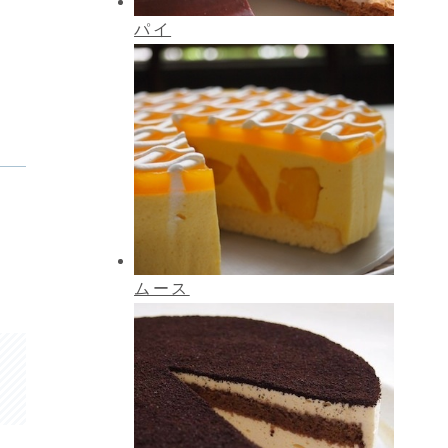
パイ
ムース