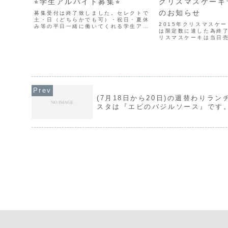
⭐︎学生アルバイト募集⭐︎
クリスマスケーキ
のお知らせ
募集受付は終了致しました。セレクトで
土・日（どちらかでも可）・祝日・夏休
2015年クリスマスケ
み等の平日一緒に働いてくれる学生アル
は限定数に達した為終
バイトを募集します。業務内容：接客・
リスマスケーキは当日
配膳・レジ業務時間：AM11:00〜
ますので是非ご利用下
PM4:00時給：850円（試用期間）〜昼
のクリスマスケーキの
食・ケーキ付きです...
は御受け出来ませんの
また、ご予約販売のクリ.
(7月18日から20日)の週替わりラン
スタは『エビのバジルソース』です