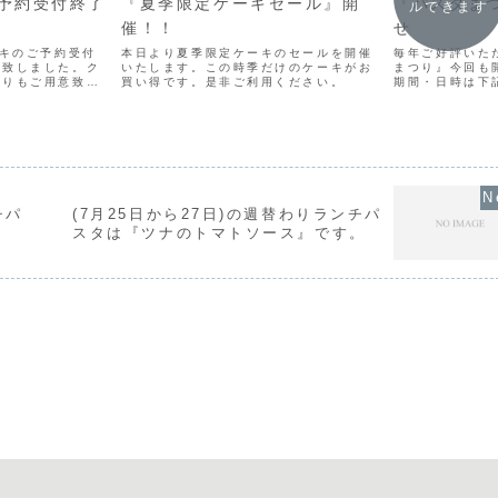
予約受付終了
『夏季限定ケーキセール』開
『パスタま
ルできます
催！！
せ
ーキのご予約受付
本日より夏季限定ケーキのセールを開催
毎年ご好評いた
了致しました。ク
いたします。この時季だけのケーキがお
まつり』今回も
売りもご用意致し
買い得です。是非ご利用ください。
期間・日時は下
さい。※当日売り
用ください。
お取置き・ご予約
でご了承下さい。
..
チパ
(7月25日から27日)の週替わりランチパ
。
スタは『ツナのトマトソース』です。