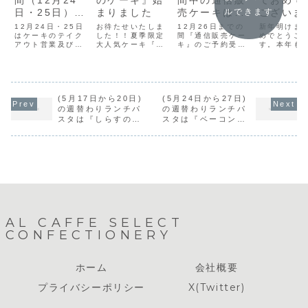
間（12月24
のケーキ』始
間中の通信販
ておめで
日・25日）の
まりました
売ケーキはお
ございま
ルできます
営業について
休みさせて頂
12月24日・25日
お待たせいたしま
12月26日までの
新年明けま
はケーキのテイク
した！！夏季限定
きます。
間『通信販売ケー
めでとうご
アウト営業及び、
大人気ケーキ『桃
キ』のご予約受付
す。本年も
ご予約いただいた
のショートケー
を御休みさせて頂
宜しく申し
クリスマスケーキ
キ』と『桃のタル
きます。12月27
す。新年3
のお引渡しのみの
ト』の販売が始ま
日からご予約受付
営業致しま
営業となります。
りました。ともに
開始となりますの
ーズン限定
※店内イートイン
フレッシュな桃を
でご了承下さい。
豆と黒蜜の
営業はございませ
(5月17日から20日)
ふんだんに使用し
(5月24日から27日)
ケーキ』が
ん。当日販売のカ
た食べ応えのある
ケースに並
の週替わりランチパ
の週替わりランチパ
ットケーキライン
ケーキに仕上がっ
す。新年に
スタは『しらすのバ
スタは『ベーコンの
ナップは下記の通
ています。是非シ
いケーキです
ター醤油』です。
バジルソース』で
りになります。※
ーズン限定の味を
非ご賞味く
す。
ケーキの価格は税
ご堪能ください。
い。以下新
込み価格にな...
『桃のショートケ
月の営業ス
ー...
ー...
AL CAFFE SELECT
CONFECTIONERY
ホーム
会社概要
プライバシーポリシー
X(Twitter)