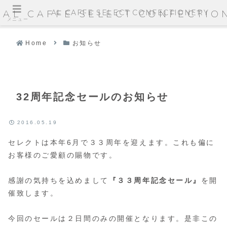
AL CAFFE SELECT CONFECTIONERY
AL CAFFE SELECT CONFECTIO
メニュー
Home
お知らせ
32周年記念セールのお知らせ
2016.05.19
セレクトは本年6月で３３周年を迎えます。これも偏に
お客様のご愛顧の賜物です。
感謝の気持ちを込めまして
『３３周年記念セール』
を開
催致します。
今回のセールは２日間のみの開催となります。是非この