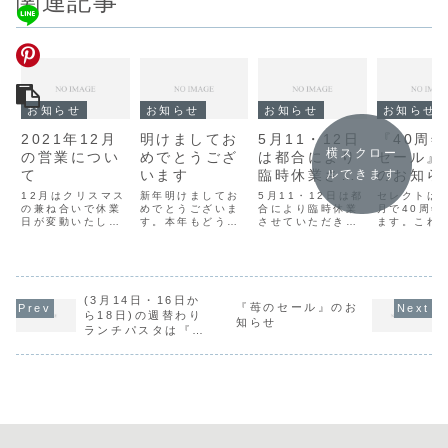
関連記事
お知らせ
お知らせ
お知らせ
お知らせ
2021年12月
明けましてお
5月11・12日
『40周
横スクロー
の営業につい
めでとうござ
は都合により
セール』
て
います
臨時休業させ
のお知ら
ルできます
ていただきま
12月はクリスマス
新年明けましてお
5月11・12日は都
セレクトは
の兼ね合いで休業
めでとうございま
す。
合により臨時休業
月で40周年
日が変動いたしま
す。本年もどうぞ
させていただきま
ます。これ
す。詳しくは当店
宜しく申し上げま
す。
お客様のご
のホームページか
す。新年3日より
賜物です。
らカレンダーをご
営業致します。シ
気持ちを込
覧ください。店休
ーズン限定の『黒
て『40周年
日12月 6日（月）
豆と黒蜜のチーズ
ール』を開
13日（月）22日
(3月14日・16日か
ケーキ』がショー
ます。今回
『苺のセール』のお
（水）・23日
ケースに並びま
ルは２日間
ら18日)の週替わり
知らせ
（木）26日（日）
す。新年に相応し
開催となり
ランチパスタは『ツ
※24日（金）・
いケーキです 。是
是非この機
ナのクリームソー
25日（土）はテイ
非ご賞味くださ
利用下さい
ス』です。
クアウトのみの営
い。以下新年お正
くは下記の
業です...
月の営業スケジュ
せをご覧くだ
ー...