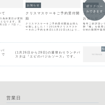
お知らせ
お知らせ
横スクロー
ルできます
いて
クリスマスケーキご予約受付開
ゴールデン
始
お知らせ
の為休業日が変則
りとなります。宜
クリスマスケーキご予約受付開始お待た
毎年ご好評頂い
日 / 7日 /
せ致しました！！2016年クリスマスケ
卵『極』を使用
/ 28日2月14日
ーキのご予約を本日11月22日(火)より開
GWの期間中販
ンデー』の為通常
始致します。今年も当店が腕によりをか
知らせをご覧下
タイン限定デ...
けてお作り致します。スタッフ少人数で
お作りしますので数に限りがございま
す。ご予約はお早め...
チパ
(1月26日から29日)の週替わりランチパ
』で
スタは『エビのバジルソース』です。
営業日