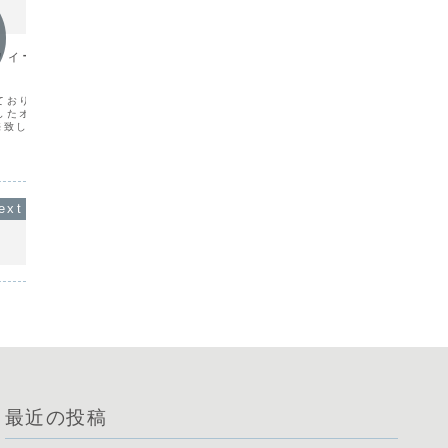
お知らせ
お知ら
ウィーク特別企画の
営業再開のお知らせ
価格改
長らくお休みをいただきました。8月5日
お知らせ
(土)より営業を再開させていただきま
用いただ
ております。究極の御養
す。通常営業となります。
す。お客
したオムライス、今年も
（11:30~19:00）宜しくお願い致しま
と頑張っ
売致します。詳しくはお
す。
料等の値
さい。
ままの価
おります
最近の投稿