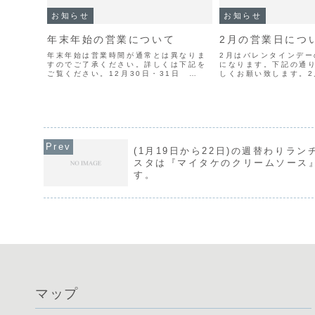
お知らせ
お知らせ
年末年始の営業について
2月の営業日につ
年末年始は営業時間が通常とは異なりま
2月はバレンタインデー
すのでご了承ください。詳しくは下記を
になります。下記の通
ご覧ください。12月30日・31日
しくお願い致します。2月1
11:30〜17:00 （店内イートイン営業
15日 / 21日 / 22日 
16:00まで）2025年元旦・２日 連休
（月）は『バレンタイ
３日 11:30〜16:00 （店内イートイ
営業いたします。バレン
ン...
(1月19日から22日)の週替わりラン
スタは『マイタケのクリームソース
す。
マップ