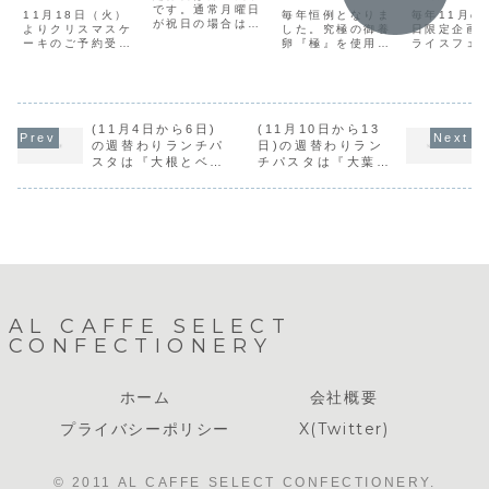
です。通常月曜日
11月18日（火）
毎年恒例となりま
毎年11月の
が祝日の場合は短
よりクリスマスケ
した。究極の御養
日限定企画
縮営業となります
ーキのご予約受付
卵『極』を使用し
ライスフェ
が、7月21日
を開始致します。
たオムライスを
2019』今
（月）は都合によ
今年も当店が腕に
GW期間限定で販
催いたしま
り休業とさせてい
よりをかけてお作
売いたします。是
しくは下記
ただきます。
り致します。スタ
非この機会にご賞
らせをご覧
ッフ少人数でお作
味ください！
い。
りしますので数に
(11月4日から6日)
(11月10日から13
限りがございま
の週替わりランチパ
日)の週替わりラン
す。ご予約はお早
スタは『大根とベー
チパスタは『大葉の
めに！！また、11
コンのクリームソー
トマトソース』で
月30日までにご予
ス』です。
す。
約のお客様には早
期ご予約特典...
AL CAFFE SELECT
CONFECTIONERY
ホーム
会社概要
プライバシーポリシー
X(Twitter)
© 2011 AL CAFFE SELECT CONFECTIONERY.