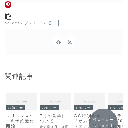
selectをフォローする
関連記事
お知らせ
お知らせ
お知らせ
お知らせ
クリスマスケ
7月の営業に
GW特別企画
オムライ
横スクロー
ーキ予約受付
ついて
『オムライス
ェア201
開始
フェア』開催
のお知ら
ルできます
定休日は月・火曜